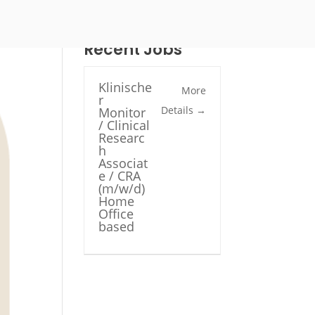
Recent Jobs
Klinische
More
r
Details
Monitor
/ Clinical
Researc
h
Associat
e / CRA
(m/w/d)
Home
Office
based