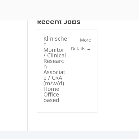
Recent Jobs
Klinische
More
r
Details
Monitor
/ Clinical
Researc
h
Associat
e / CRA
(m/w/d)
Home
Office
based