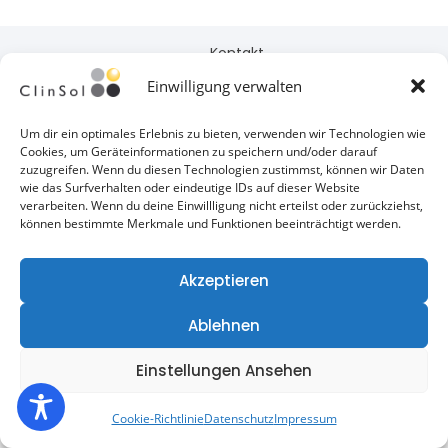
Kontakt
Einwilligung verwalten
Impressum
Datenschutz
Um dir ein optimales Erlebnis zu bieten, verwenden wir Technologien wie
Cookies, um Geräteinformationen zu speichern und/oder darauf
Cookie-Richtlinie (EU)
zuzugreifen. Wenn du diesen Technologien zustimmst, können wir Daten
wie das Surfverhalten oder eindeutige IDs auf dieser Website
verarbeiten. Wenn du deine Einwillligung nicht erteilst oder zurückziehst,
können bestimmte Merkmale und Funktionen beeinträchtigt werden.
Copyright © 2026 Clinsol GmbH & Co. KG | Powered By
Akzeptieren
Clinsol GmbH & Co. KG
Folgen Sie uns auf Social Media
Ablehnen
Einstellungen Ansehen
Cookie-Richtlinie
Datenschutz
Impressum